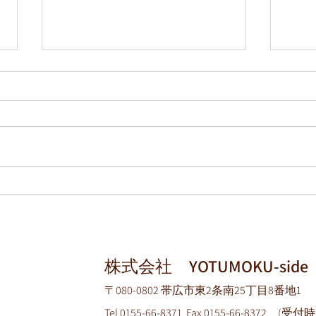
春が
コンセプトハウス公開
ACT
株式会社 YOTUMOKU-side
〒080-0802 帯広市東2条南25丁目8番地1
せ
Tel
0155-66-8371
Fax 0155-66-8372 (受