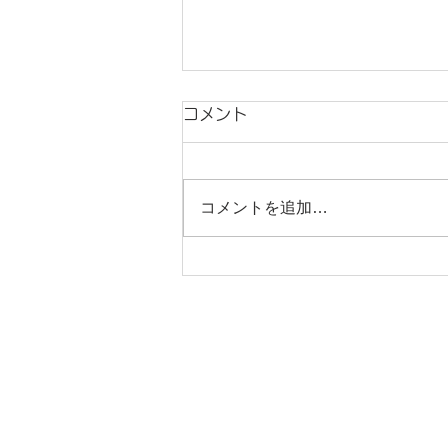
コメント
コメントを追加…
洗面台の交換とクロス・床の
張替工事
CONT
資料請求・お問合