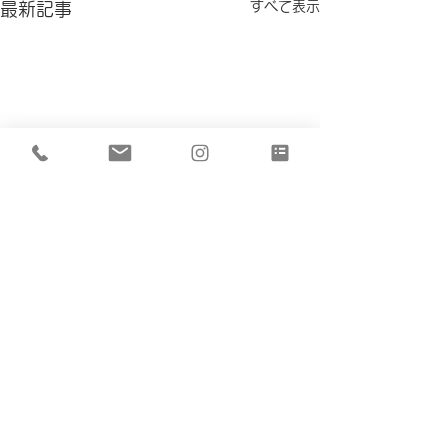
すべて表示
最新記事
コメント
春が来た！
コンセプトハウス公開