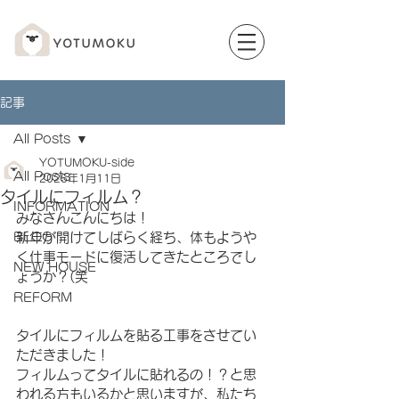
記事
All Posts
YOTUMOKU-side
All Posts
2025年1月11日
タイルにフィルム？
INFORMATION
みなさんこんにちは！
BLOG
新年が開けてしばらく経ち、体もようや
く仕事モードに復活してきたところでし
NEW HOUSE
ょうか？(笑
REFORM
タイルにフィルムを貼る工事をさせてい
ただきました！
フィルムってタイルに貼れるの！？と思
われる方もいるかと思いますが、私たち