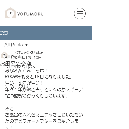
記事
All Posts
YOTUMOKU-side
All Posts
2024年12月13日
お風呂の交換
INFORMATION
みなさんこんにちは！
BLOG
2024年もあと18日になりました。
早い！１年が早い！
NEW HOUSE
年々１年が過ぎ去っていくのがスピーデ
ィー過ぎてびっくりしています。
REFORM
さて！
お風呂の入れ替え工事をさせていただい
たのでビフォーアフターをご紹介しま
す！