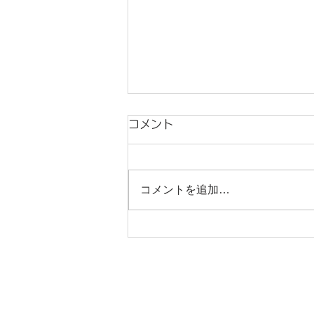
コメント
コメントを追加…
洗面台の交換とクロス・床の
張替工事
CONT