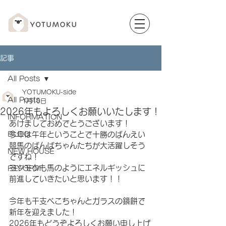
記事
All Posts
YOTUMOKU-side
All Posts
1月10日
2026年もよろしくお願いいたします！
INFORMATION
あけましておめでとうございます！
BLOG
今年は午年ということで十勝のばんえい
競馬のばんばちゃんたちが大活躍しそう
NEW HOUSE
ですね！
ヨツモクも馬のようにエネルギッシュに
REFORM
前進していきたいと思います！！
今年も干支べこちゃんとガラスの鏡餅で
新年を迎えました！
2026年もどうぞよろしくお願い申し上げ