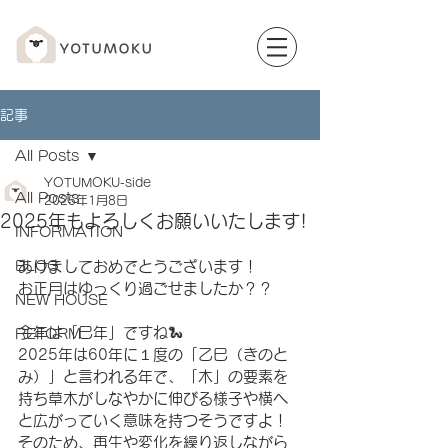
記事
All Posts
YOTUMOKU-side
All Posts
2025年1月8日
2025年もよろしくお願いいたします!
INFORMATION
BLOG
あけましておめでとうございます！
お正月はゆっくり過ごせましたか？？
NEW HOUSE
今年は「巳年」ですね🐍
REFORM
2025年は60年に１度の「乙巳（きのと
み）」と言われる年で、
「木」の要素を
持ち草木がしなやかに伸びる様子や横へ
と広がっていく意味を持つそうですよ！
そのため、再生や変化を繰り返しながら