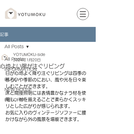
記事
All Posts
YOTUMOKU-side
All Posts
2024年1月20日
心地よい陽が注ぐリビング
INFORMATION
日が心地よく降り注ぐリビングは四季の
BLOG
移ろいや季節のにおい、風や光を日々楽
しむことができます。
NEW HOUSE
床と間接照明には表情豊かなナラ材を使
用し、材を揃えることで柔らかくスッキ
REFORM
リとした広がりが感じられます。
お気に入りのヴィンテージソファーに腰
かけながら外の風景を堪能できます。