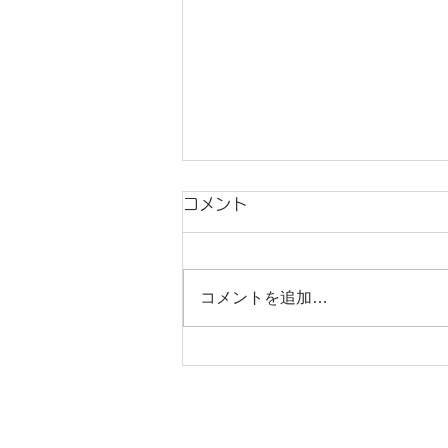
コメント
コメントを追加…
洗面台の交換とクロス・床の
張替工事