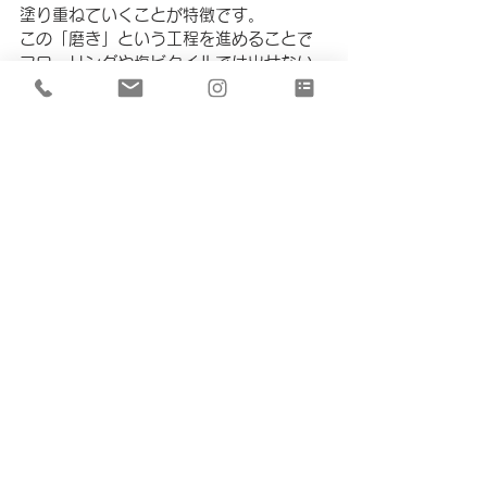
塗り重ねていくことが特徴です。
この「磨き」という工程を進めることで
フローリングや塩ビタイルでは出せない
素敵な風合いが出ます。なんとも言えな
い風合いは職人さんの手作業と熟練した
技があるからこそ出せるものですね✨
乾くとまた色が変わってくるので完成形
が楽しみです(^^)
BLOG
REFORM
すべて表示
最新記事