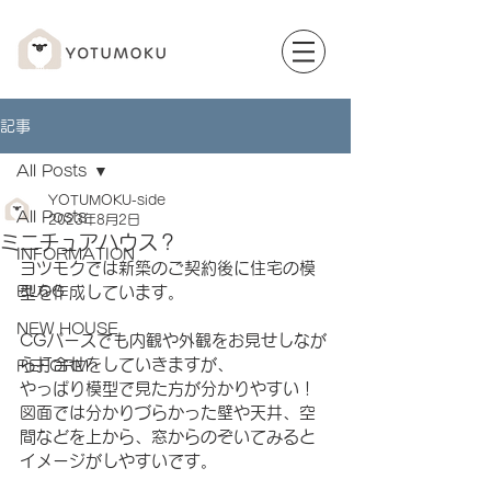
記事
All Posts
YOTUMOKU-side
All Posts
2023年8月2日
ミニチュアハウス？
INFORMATION
ヨツモクでは新築のご契約後に住宅の模
BLOG
型を作成しています。
NEW HOUSE
CGパースでも内観や外観をお見せしなが
ら打合せをしていきますが、
REFORM
やっぱり模型で見た方が分かりやすい！
図面では分かりづらかった壁や天井、空
間などを上から、窓からのぞいてみると
イメージがしやすいです。