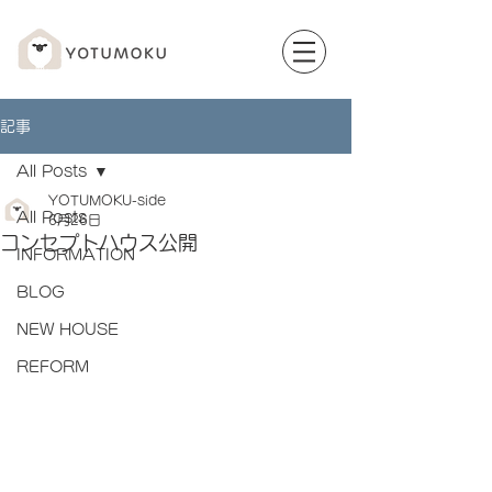
記事
All Posts
YOTUMOKU-side
All Posts
6月26日
コンセプトハウス公開
INFORMATION
BLOG
NEW HOUSE
REFORM