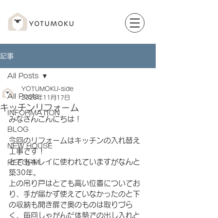
記事
All Posts
YOTUMOKU-side
All Posts
2025年11月17日
キッチンリフォーム
INFORMATION
みなさんこんにちは！
BLOG
今回のリフォームはキッチンの入れ替え
NEW HOUSE
工事です！
とてもキレイに使われていますがなんと
REFORM
築30年。
上の吊り戸はとても高い位置についてお
り、手が届かず使えていなかったのと下
の収納も開き扉で奥のものは取りづら
く、毎回しゃがんだ体勢での出し入れと