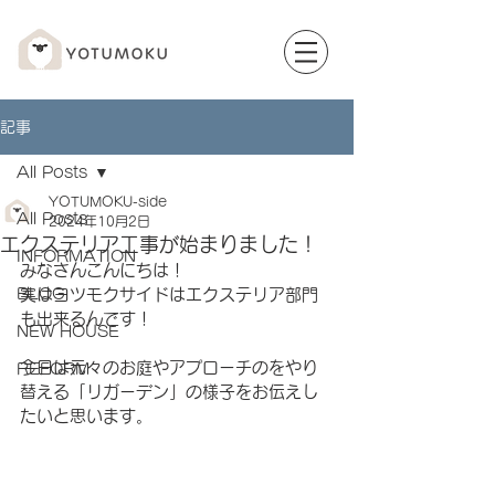
記事
All Posts
YOTUMOKU-side
All Posts
2024年10月2日
エクステリア工事が始まりました！
INFORMATION
みなさんこんにちは！
BLOG
実はヨツモクサイドはエクステリア部門
も出来るんです！
NEW HOUSE
今日は元々のお庭やアプローチのをやり
REFORM
替える「リガーデン」の様子をお伝えし
たいと思います。