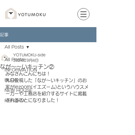
記事
All Posts
YOTUMOKU-side
All Posts
2024年9月4日
なが～～いキッチン②
INFORMATION
みなさんこんにちは！
BLOG
先日投稿した「なが～いキッチン」のお
家がiezoom(イエズーム)というハウスメ
NEW HOUSE
ーカーや工務店を紹介するサイトに掲載
されることになりました！
REFORM