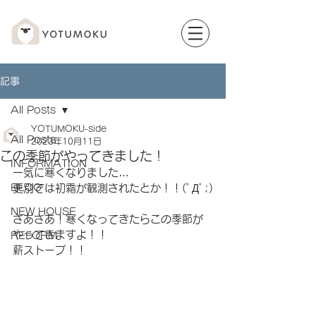
記事
All Posts
YOTUMOKU-side
All Posts
2023年10月11日
この季節がやってきました！
INFORMATION
一気に寒くなりました…
BLOG
更別では初霜が観測されたとか！！(ﾟДﾟ;)
NEW HOUSE
さあさあ！寒くなってきたらこの季節が
やってきますよ！！
REFORM
薪ストーブ！！