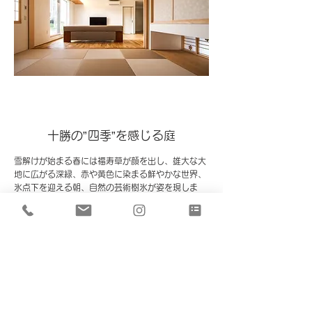
十勝の”四季”を感じる庭
雪解けが始まる春には福寿草が顔を出し、雄大な大
地に広がる深緑、赤や黄色に染まる鮮やかな世界、
氷点下を迎える朝、自然の芸術樹氷が姿を現しま
す。
私たちが暮らす十勝には美しい“四季”があり、その
四季を感じることは心を豊かにし、生活に彩を添え
てくれます。
自然と庭、庭と家、この関係は切っても切れない縁
であり、庭造りは家づくりと同じくらい大切で重要
なことなのです。